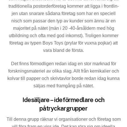
traditionella postorderföretag kommer att ligga i frontlin­
jen utan snarare sådana företag som har en speciell
nisch som passar den typ av kunder som ännu är en
majoritet på nätet (män i 20 -40-årsåldern med hög
utbildning och ofta med god inkomst). Troligen kommer
företag av typen Boys Toys (prylar för vuxna pojkar) att
vara bland de första.
Det finns förmodligen redan idag en stor marknad för
forskningsmateriel av olika slag. Allt från kemikalier och
kolvar till papper och skrivtavlor borde redan idag kunna
säljas med framgång på nätet.
Idesäljare – ideförmedlare och
påtryckargrupper
Till denna grupp räknar vi organisationer och företag som
vill föra fram en viss ide. Det kan röra sig om ideella