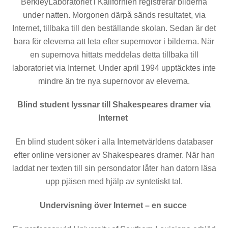
Berkley­Laboratoriet i Kalifornien registrerar bilderna
under nat­ten. Morgonen därpå sänds resultatet, via
Internet, tillbaka till den beställande skolan. Sedan är det
bara för eleverna att leta efter supernovor i bilderna. När
en supernova hittats meddelas detta tillbaka till
laboratoriet via Internet. Under april 1994 upptäcktes inte
mindre än tre nya supernovor av eleverna.
Blind student lyssnar till Shakespeares dramer via
Internet
En blind student söker i alla Internetvärldens databaser
efter online versioner av Shakespeares dramer. När han
laddat ner texten till sin persondator låter han datorn läsa
upp pjäsen med hjälp av syntetiskt tal.
Undervisning över Internet – en succe