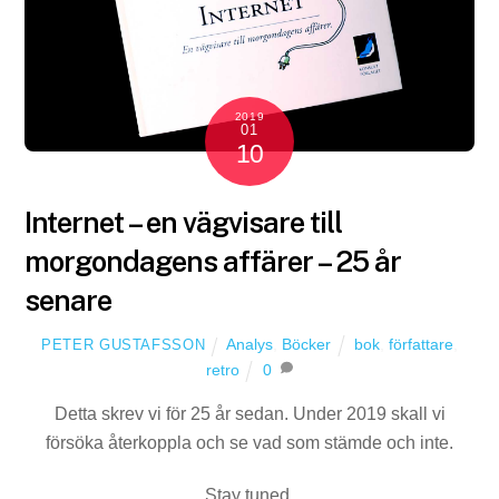
2019
01
10
Internet – en vägvisare till
morgondagens affärer – 25 år
senare
Analys
,
Böcker
bok
,
författare
,
PETER GUSTAFSSON
retro
0
Detta skrev vi för 25 år sedan. Under 2019 skall vi
försöka återkoppla och se vad som stämde och inte.
Stay tuned.