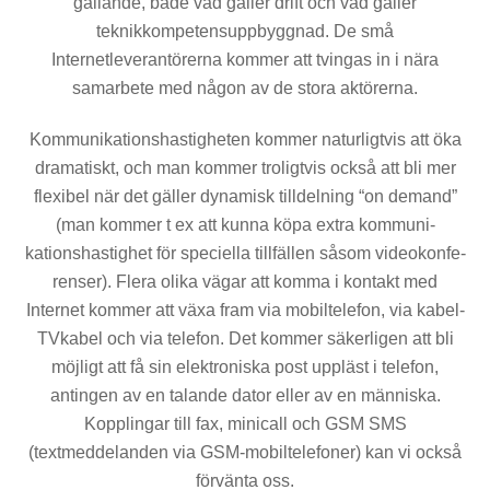
gällande, både vad gäller drift och vad gäller
teknikkompetensupp­byggnad. De små
Internetleverantörerna kommer att tving­as in i nära
samarbete med någon av de stora aktörerna.
Kommunikationshastigheten kommer naturligtvis att öka
dramatiskt, och man kommer troligtvis också att bli mer
flexibel när det gäller dynamisk tilldelning “on de­mand”
(man kommer t ex att kunna köpa extra kommuni­
kationshastighet för speciella tillfällen såsom videokonfe­
renser). Flera olika vägar att komma i kontakt med
Internet kommer att växa fram via mobiltelefon, via kabel-
TV­kabel och via telefon. Det kommer säkerligen att bli
möjligt att få sin elektroniska post uppläst i telefon,
antingen av en talande dator eller av en människa.
Kopplingar till fax, minicall och GSM SMS
(textmeddelanden via GSM-mobil­telefoner) kan vi också
förvänta oss.