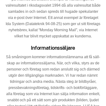
valresultatet i riksdags­valet 1994 då alla valresultat både
samlades in och sedan spreds till hugade spekulanter
via e-post över Internet. Ett annat exempel är företaget
Ida System (Datateknik 94-08-25) som ger ut sitt företags
nyhetsbrev, kallat “Monday Morning Mail”, via Internet
vilket har blivit mycket upp­skattat av kunderna.
Informationssäljare
Så småningom kommer informationslämnarna att få säll­
skap av informationssäljarna. När, och vilka, styrs av de
personer och företag som redan anslutit sig och därmed
utgör den tillgängliga marknaden. Vi har redan nämnt
tidningar och andra media. Nästa steg är bildbyråer,
pressbevakningsföretag, tidskrifts- och bokförläggare,
alla företag som via Internet kan sälja infor­mation enkelt,
snabbt och på ett sätt som gör produkten (bilden, ljudet