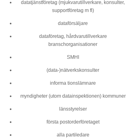
datatjänstföretag (mjukvarutillverkare, konsul­ter,
supportföretag m fl)
dataförsäljare
dataföretag, hårdvarutillverkare
branschorganisationer
SMHI
(data-)nätverkskonsulter
informa tionslämnare
myndigheter (utom datainspektionen) kommuner
länsstyrelser
första postorderföretaget
alla partiledare