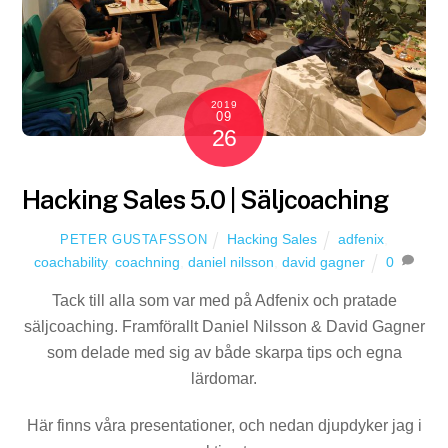
2019
09
26
Hacking Sales 5.0 | Säljcoaching
Hacking Sales
adfenix
,
PETER GUSTAFSSON
coachability
,
coachning
,
daniel nilsson
,
david gagner
0
Tack till alla som var med på Adfenix och pratade
säljcoaching. Framförallt Daniel Nilsson & David Gagner
som delade med sig av både skarpa tips och egna
lärdomar.
Här finns våra presentationer, och nedan djupdyker jag i