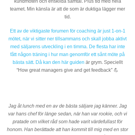
kundmöten och enskilda samtal. Plus tid med hela
teamet. Min känsla är att de som är duktiga lägger mer
tid.
Ett av de viktigaste forumen för coaching är just 1-on-1
mötet, när vi sitter ner tillsammans och skall jobba aktivt
med säljarens utveckling i en timma. De flesta har inte
fått någon träning i hur man genomför ett sånt möte på
bästa sätt. Då kan
den här guiden
är grym. Speciellt
“How great managers give and get feedback” 💪
Jag åt lunch med en av de bästa säljare jag känner. Jag
var hans chef för länge sedan, när han var rookie, och vi
pratade om vilket råd som hade varit värdefullast för
honom. Han berättade att han kommit till mig med en stor