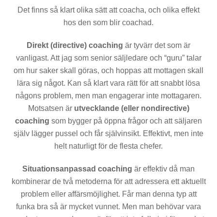
Det finns så klart olika sätt att coacha, och olika effekt
hos den som blir coachad.
Direkt (directive) coaching
är tyvärr det som är
vanligast. Att jag som senior säljledare och “guru” talar
om hur saker skall göras, och hoppas att mottagen skall
lära sig något. Kan så klart vara rätt för att snabbt lösa
någons problem, men man engagerar inte mottagaren.
Motsatsen är
utvecklande (eller nondirective)
coaching
som bygger på öppna frågor och att säljaren
själv lägger pussel och får självinsikt. Effektivt, men inte
helt naturligt för de flesta chefer.
Situationsanpassad coaching
är effektiv då man
kombinerar de två metoderna för att adressera ett aktuellt
problem eller affärsmöjlighet. Får man denna typ att
funka bra så är mycket vunnet. Men man behövar vara