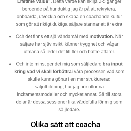
Lifetime Value”.
Detta värde kan skilja 3-5 gånger
beroende på hur duktig jag är på att rekrytera,
onboarda, utveckla och skapa en coachande kultur
som gör att riktigt duktiga säljare stannar ett år extra
Och det finns ett självändamål med
motivation
. När
säljare har sjävinsikt, känner trygghet och vågar
utmana så leder det till fler och bättre affärer.
Och inte minst ger det mig som säljledare
bra input
kring vad vi skall förbättra
i våra processer, vad som
skulle kunna göras i en mer strukturerad
säljutbildning, hur jag bör utforma
incitamentsmodeller och mycket annat. Så till stora
delar är dessa sessioner lika värdefulla för mig som
säljledare.
Olika sätt att coacha