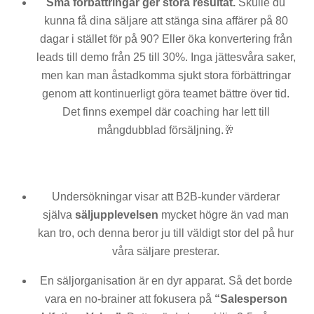
Små förbättringar ger stora resultat.
Skulle du
kunna få dina säljare att stänga sina affärer på 80
dagar i stället för på 90? Eller öka konvertering från
leads till demo från 25 till 30%. Inga jättesvåra saker,
men kan man åstadkomma sjukt stora förbättringar
genom att kontinuerligt göra teamet bättre över tid.
Det finns exempel där coaching har lett till
mångdubblad försäljning.🥂
Undersökningar visar att B2B-kunder värderar
själva
säljupplevelsen
mycket högre än vad man
kan tro, och denna beror ju till väldigt stor del på hur
våra säljare presterar.
En säljorganisation är en dyr apparat. Så det borde
vara en no-brainer att fokusera på
“Salesperson