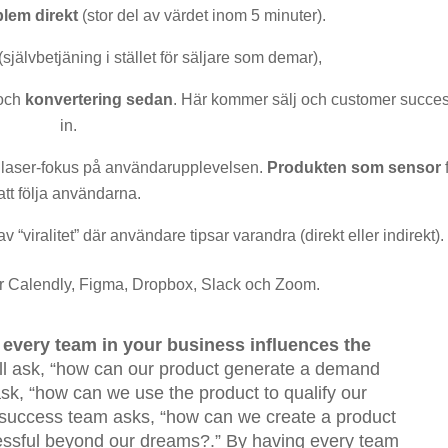
lem direkt
(stor del av värdet inom 5 minuter).
(självbetjäning i stället för säljare som demar),
 och
konvertering sedan
. Här kommer sälj och customer succe
in.
laser-fokus på användarupplevelsen.
Produkten som sensor
att följa användarna.
v “viralitet” där användare tipsar varandra (direkt eller indirekt).
är Calendly, Figma, Dropbox, Slack och Zoom.
t
every team in your business influences the
ll ask, “how can our product generate a demand
ask, “how can we use the product to qualify our
 success team asks, “how can we create a product
ssful beyond our dreams?.” By having every team