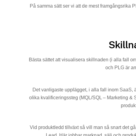
På samma sätt ser vi att de mest framgångsrika PLG
Skilln
Bästa sättet att visualisera skillnaden (i alla fall
och PLG är ant
Det vanligaste upplägget, i alla fall inom SaaS, är
olika kvalificeringssteg (MQL/SQL – Marketing &
produkt
Vid produktledd tillväxt så vill man så snart det 
Lead. Här jobbar marknad, sälj och produk