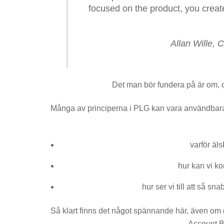
focused on the product, you create
Allan Wille, 
Det man bör fundera på är om, 
Många av principerna i PLG kan vara användbara ä
varför äl
hur kan vi k
hur ser vi till att så sn
Så klart finns det något spännande här, även om d
Account B