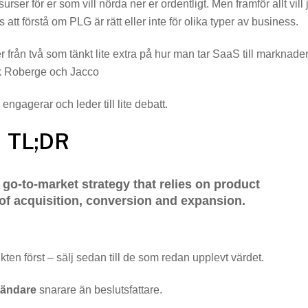
ser för er som vill nörda ner er ordentligt. Men framför allt vill 
att förstå om PLG är rätt eller inte för olika typer av business.
 från två som tänkt lite extra på hur man tar SaaS till marknade
 Roberge och Jacco
ngagerar och leder till lite debatt.
TL;DR
go-to-market strategy that relies on product
 of acquisition, conversion and expansion.
kten först – sälj sedan till de som redan upplevt värdet.
ändare
snarare än beslutsfattare.