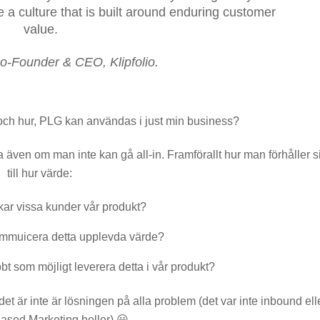
 a culture that is built around enduring customer
value.
Co-Founder & CEO, Klipfolio.
och hur, PLG kan användas i just min business?
ven om man inte kan gå all-in. Framförallt hur man förhåller s
till hur värde:
skar vissa kunder vår produkt?
ommuicera detta upplevda värde?
abbt som möjligt leverera detta i vår produkt?
et är inte är lösningen på alla problem (det var inte inbound ell
ased Marketing heller) 😃.