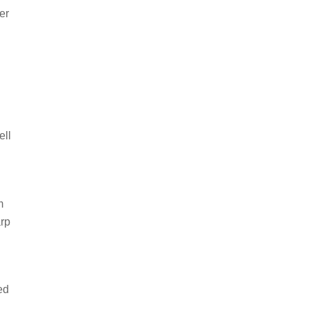
er
ell
m
arp
ed