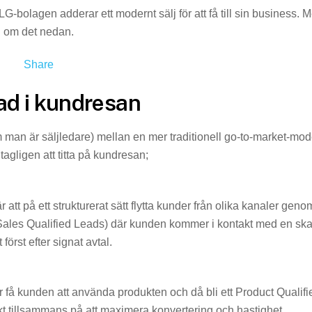
-bolagen adderar ett modernt sälj för att få till sin business. M
om det nedan.
Share
ad i kundresan
 om man är säljledare) mellan en mer traditionell go-to-market-mod
agligen att titta på kundresan;
 att på ett strukturerat sätt flytta kunder från olika kanaler geno
 Sales Qualified Leads) där kunden kommer i kontakt med en sk
 först efter signat avtal.
går få kunden att använda produkten och då bli ett Product Qualifi
t tillsammans på att maximera konvertering och hastighet.