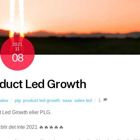
2021
11
08
oduct Led Growth
ales
plg
,
product led growth
,
saas
,
sales led
1
 Led Growth eller PLG.
blir det inte 2021 🔥🔥🔥🔥🔥