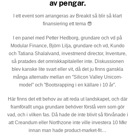
av pengar.
I ett event som arrangeras av Breakit så blir så klart
finansiering ett tema 😎
I en panel med Petter Hedborg, grundare och vd på
Modular Finance, Björn Lilja, grundare och vd, Kundo
och Tatiana Shalalvand, investmend director, Inventure,
så pratades det omriskkapitaleller inte. Diskussionen
blev kanske lite svart eller vit, då det ju finns ganskla
många alternativ mellan en ”Silicon Valley Unicorn-
model” och ”Bootsrapping i en källare i 10 år”.
Här finns det ett behov av att reda ut landskapet, och där
framförallt unga grundare behöver förstå vem som gör
vad, och i vilken fas. Då hade de inte blivit så förvånade i
att Creandum eller Northzone inte ville investera 10 Mkr
innan man hade product-market-fit…