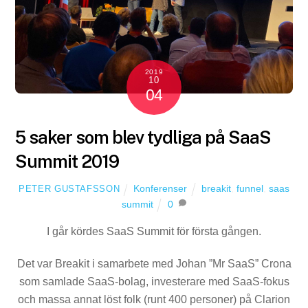
2019
10
04
5 saker som blev tydliga på SaaS
Summit 2019
Konferenser
breakit
,
funnel
,
saas
PETER GUSTAFSSON
summit
0
I går kördes SaaS Summit för första gången.
Det var Breakit i samarbete med Johan ”Mr SaaS” Crona
som samlade SaaS-bolag, investerare med SaaS-fokus
och massa annat löst folk (runt 400 personer) på Clarion