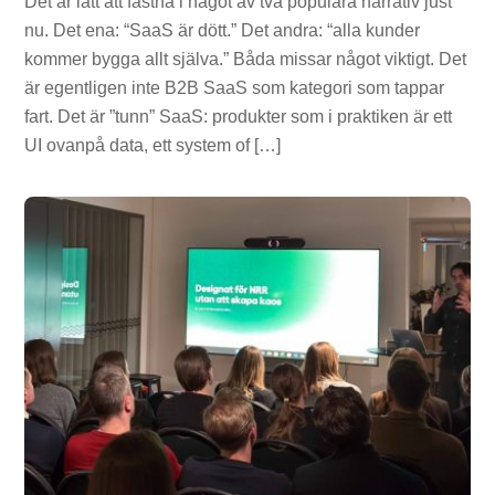
Det är lätt att fastna i något av två populära narrativ just
nu. Det ena: “SaaS är dött.” Det andra: “alla kunder
kommer bygga allt själva.” Båda missar något viktigt. Det
är egentligen inte B2B SaaS som kategori som tappar
fart. Det är ”tunn” SaaS: produkter som i praktiken är ett
UI ovanpå data, ett system of […]