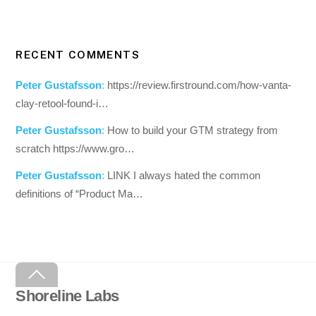
RECENT COMMENTS
Peter Gustafsson
:
https://review.firstround.com/how-vanta-
clay-retool-found-i…
Peter Gustafsson
:
How to build your GTM strategy from
scratch https://www.gro…
Peter Gustafsson
:
LINK I always hated the common
definitions of “Product Ma…
Back
To
Shoreline Labs
Top