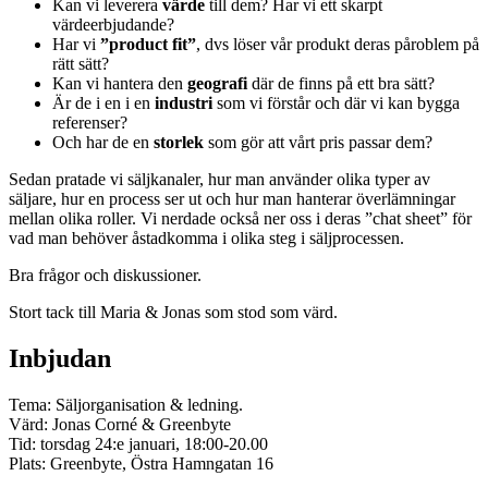
Kan vi leverera
värde
till dem? Har vi ett skarpt
värdeerbjudande?
Har vi
”product fit”
, dvs löser vår produkt deras påroblem på
rätt sätt?
Kan vi hantera den
geografi
där de finns på ett bra sätt?
Är de i en i en
industri
som vi förstår och där vi kan bygga
referenser?
Och har de en
storlek
som gör att vårt pris passar dem?
Sedan pratade vi säljkanaler, hur man använder olika typer av
säljare, hur en process ser ut och hur man hanterar överlämningar
mellan olika roller. Vi nerdade också ner oss i deras ”chat sheet” för
vad man behöver åstadkomma i olika steg i säljprocessen.
Bra frågor och diskussioner.
Stort tack till Maria & Jonas som stod som värd.
Inbjudan
Tema: Säljorganisation & ledning.
Värd: Jonas Corné & Greenbyte
Tid: torsdag 24:e januari, 18:00-20.00
Plats: Greenbyte, Östra Hamngatan 16