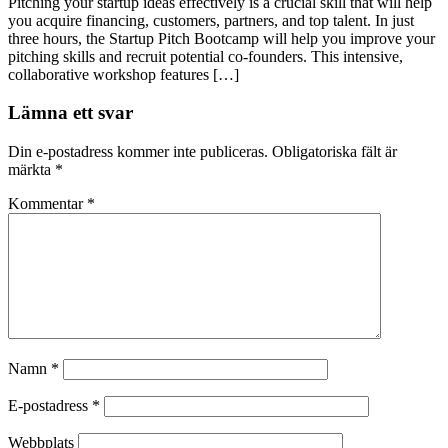
Pitching your startup ideas effectively is a crucial skill that will help
you acquire financing, customers, partners, and top talent. In just
three hours, the Startup Pitch Bootcamp will help you improve your
pitching skills and recruit potential co-founders. This intensive,
collaborative workshop features […]
Lämna ett svar
Din e-postadress kommer inte publiceras.
Obligatoriska fält är
märkta
*
Kommentar
*
Namn
*
E-postadress
*
Webbplats