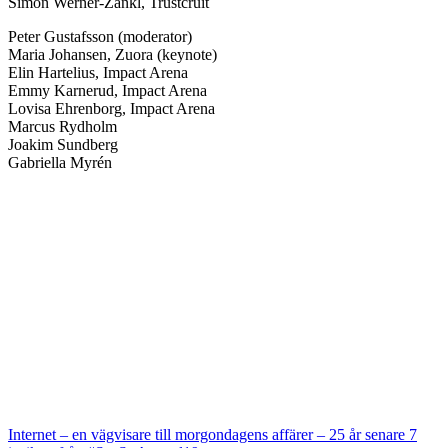
Simon Werner-Zankl, Trustcruit
Peter Gustafsson (moderator)
Maria Johansen, Zuora (keynote)
Elin Hartelius, Impact Arena
Emmy Karnerud, Impact Arena
Lovisa Ehrenborg, Impact Arena
Marcus Rydholm
Joakim Sundberg
Gabriella Myrén
Internet – en vägvisare till morgondagens affärer – 25 år senare
7