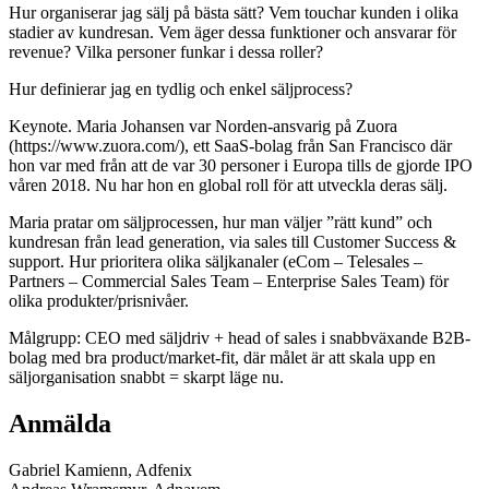
Hur organiserar jag sälj på bästa sätt? Vem touchar kunden i olika
stadier av kundresan. Vem äger dessa funktioner och ansvarar för
revenue? Vilka personer funkar i dessa roller?
Hur definierar jag en tydlig och enkel säljprocess?
Keynote. Maria Johansen var Norden-ansvarig på Zuora
(https://www.zuora.com/), ett SaaS-bolag från San Francisco där
hon var med från att de var 30 personer i Europa tills de gjorde IPO
våren 2018. Nu har hon en global roll för att utveckla deras sälj.
Maria pratar om säljprocessen, hur man väljer ”rätt kund” och
kundresan från lead generation, via sales till Customer Success &
support. Hur prioritera olika säljkanaler (eCom – Telesales –
Partners – Commercial Sales Team – Enterprise Sales Team) för
olika produkter/prisnivåer.
Målgrupp: CEO med säljdriv + head of sales i snabbväxande B2B-
bolag med bra product/market-fit, där målet är att skala upp en
säljorganisation snabbt = skarpt läge nu.
Anmälda
Gabriel Kamienn, Adfenix