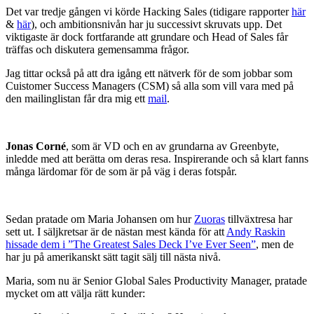
Det var tredje gången vi körde Hacking Sales (tidigare rapporter
här
&
här
), och ambitionsnivån har ju successivt skruvats upp. Det
viktigaste är dock fortfarande att grundare och Head of Sales får
träffas och diskutera gemensamma frågor.
Jag tittar också på att dra igång ett nätverk för de som jobbar som
Cuistomer Success Managers (CSM) så alla som vill vara med på
den mailinglistan får dra mig ett
mail
.
Jonas Corné
, som är VD och en av grundarna av Greenbyte,
inledde med att berätta om deras resa. Inspirerande och så klart fanns
många lärdomar för de som är på väg i deras fotspår.
Sedan pratade om Maria Johansen om hur
Zuoras
tillväxtresa har
sett ut. I säljkretsar är de nästan mest kända för att
Andy Raskin
hissade dem i ”The Greatest Sales Deck I’ve Ever Seen”
, men de
har ju på amerikanskt sätt tagit sälj till nästa nivå.
Maria, som nu är Senior Global Sales Productivity Manager, pratade
mycket om att välja rätt kunder: