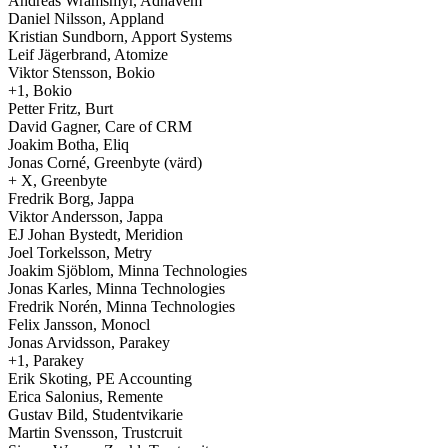
Andreas Wramsmyr, Adnavem
Daniel Nilsson, Appland
Kristian Sundborn, Apport Systems
Leif Jägerbrand, Atomize
Viktor Stensson, Bokio
+1, Bokio
Petter Fritz, Burt
David Gagner, Care of CRM
Joakim Botha, Eliq
Jonas Corné, Greenbyte (värd)
+ X, Greenbyte
Fredrik Borg, Jappa
Viktor Andersson, Jappa
EJ Johan Bystedt, Meridion
Joel Torkelsson, Metry
Joakim Sjöblom, Minna Technologies
Jonas Karles, Minna Technologies
Fredrik Norén, Minna Technologies
Felix Jansson, Monocl
Jonas Arvidsson, Parakey
+1, Parakey
Erik Skoting, PE Accounting
Erica Salonius, Remente
Gustav Bild, Studentvikarie
Martin Svensson, Trustcruit